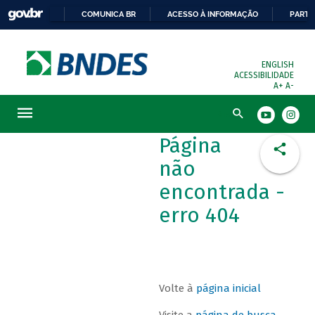
COMUNICA BR
ACESSO À INFORMAÇÃO
PARTI
ENGLISH
ACESSIBILIDADE
A+
A-
Busca
Página
não
encontrada -
erro 404
Volte à
página inicial
Visite a
página de busca