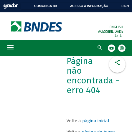
COMUNICA BR
ACESSO À INFORMAÇÃO
PARTI
ENGLISH
ACESSIBILIDADE
A+
A-
Busca
Página
não
encontrada -
erro 404
Volte à
página inicial
Visite a
página de busca