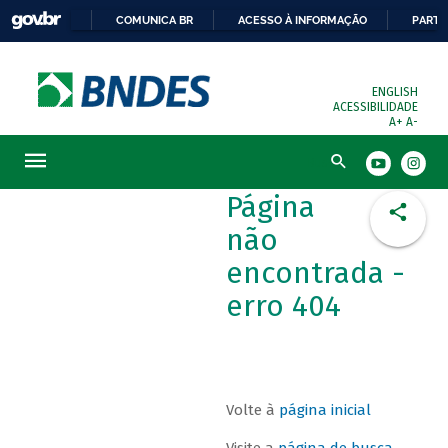
COMUNICA BR
ACESSO À INFORMAÇÃO
PARTI
ENGLISH
ACESSIBILIDADE
A+
A-
Busca
Página
não
encontrada -
erro 404
Volte à
página inicial
Visite a
página de busca