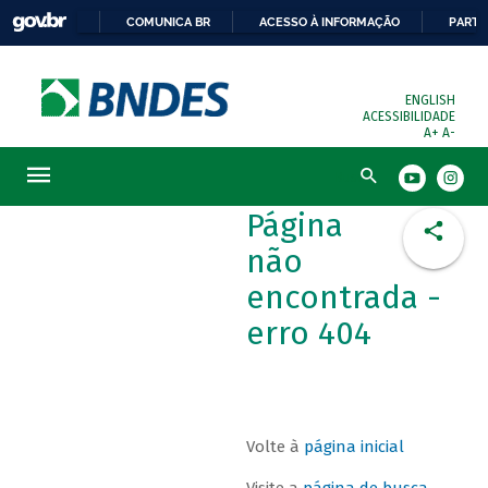
COMUNICA BR
ACESSO À INFORMAÇÃO
PARTI
ENGLISH
ACESSIBILIDADE
A+
A-
Busca
Página
não
encontrada -
erro 404
Volte à
página inicial
Visite a
página de busca