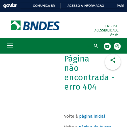
COMUNICA BR
ACESSO À INFORMAÇÃO
PARTI
ENGLISH
ACESSIBILIDADE
A+
A-
Busca
Página
não
encontrada -
erro 404
Volte à
página inicial
Visite a
página de busca