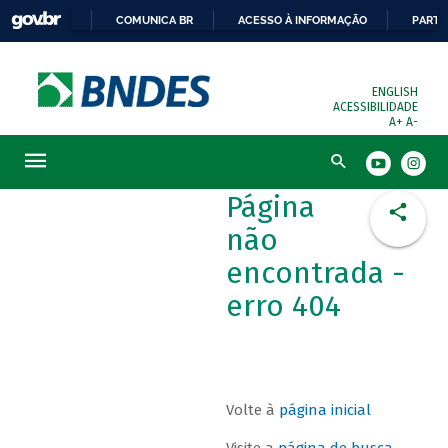
COMUNICA BR
ACESSO À INFORMAÇÃO
PARTI
ENGLISH
ACESSIBILIDADE
A+
A-
Busca
Página
não
encontrada -
erro 404
Volte à
página inicial
Visite a
página de busca