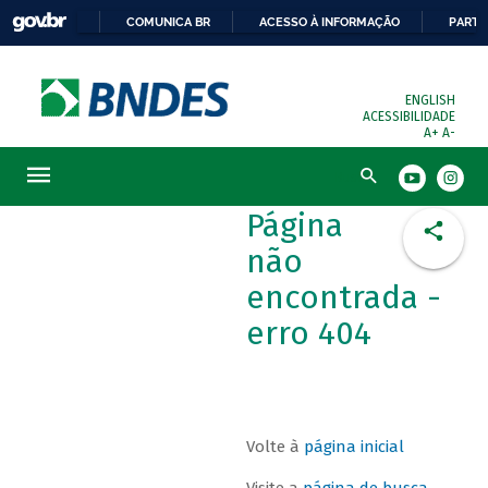
COMUNICA BR
ACESSO À INFORMAÇÃO
PARTI
ENGLISH
ACESSIBILIDADE
A+
A-
Busca
Página
não
encontrada -
erro 404
Volte à
página inicial
Visite a
página de busca