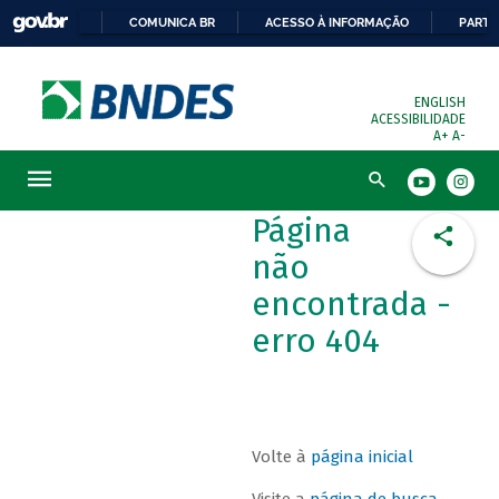
COMUNICA BR
ACESSO À INFORMAÇÃO
PARTI
ENGLISH
ACESSIBILIDADE
A+
A-
Busca
Página
não
encontrada -
erro 404
Volte à
página inicial
Visite a
página de busca