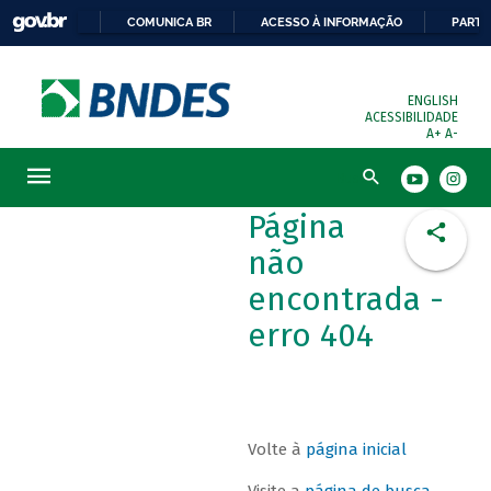
COMUNICA BR
ACESSO À INFORMAÇÃO
PARTI
ENGLISH
ACESSIBILIDADE
A+
A-
Busca
Página
não
encontrada -
erro 404
Volte à
página inicial
Visite a
página de busca