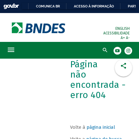
COMUNICA BR
ACESSO À INFORMAÇÃO
PARTI
ENGLISH
ACESSIBILIDADE
A+
A-
Busca
Página
não
encontrada -
erro 404
Volte à
página inicial
Visite a
página de busca