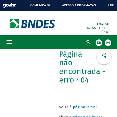
COMUNICA BR
ACESSO À INFORMAÇÃO
PARTI
ENGLISH
ACESSIBILIDADE
A+
A-
Busca
Página
não
encontrada -
erro 404
Volte à
página inicial
Visite a
página de busca