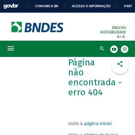
COMUNICA BR
ACESSO À INFORMAÇÃO
PARTI
ENGLISH
ACESSIBILIDADE
A+
A-
Busca
Página
não
encontrada -
erro 404
Volte à
página inicial
Visite a
página de busca