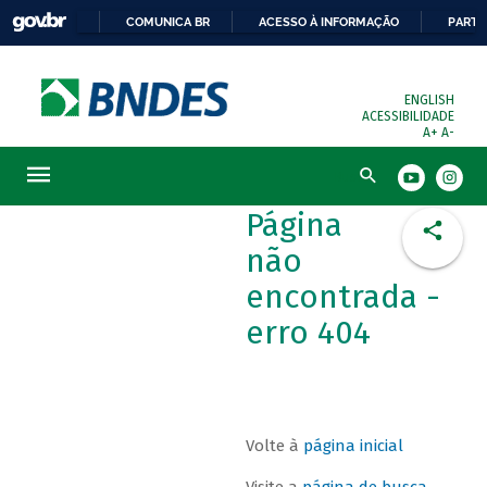
COMUNICA BR
ACESSO À INFORMAÇÃO
PARTI
ENGLISH
ACESSIBILIDADE
A+
A-
Busca
Página
não
encontrada -
erro 404
Volte à
página inicial
Visite a
página de busca