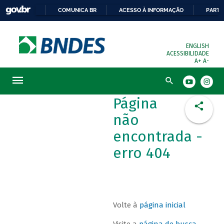
COMUNICA BR
ACESSO À INFORMAÇÃO
PARTI
ENGLISH
ACESSIBILIDADE
A+
A-
Busca
Página
não
encontrada -
erro 404
Volte à
página inicial
Visite a
página de busca