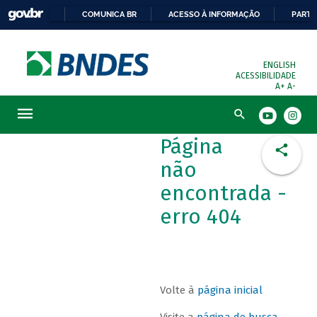
COMUNICA BR
ACESSO À INFORMAÇÃO
PARTI
ENGLISH
ACESSIBILIDADE
A+
A-
Busca
Página
não
encontrada -
erro 404
Volte à
página inicial
Visite a
página de busca