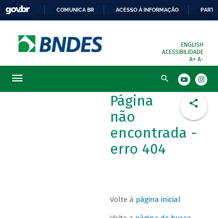
COMUNICA BR
ACESSO À INFORMAÇÃO
PARTI
ENGLISH
ACESSIBILIDADE
A+
A-
Busca
Página
não
encontrada -
erro 404
Volte à
página inicial
Visite a
página de busca