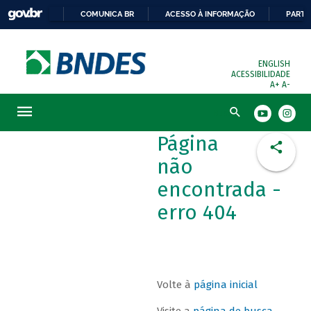
COMUNICA BR
ACESSO À INFORMAÇÃO
PARTI
ENGLISH
ACESSIBILIDADE
A+
A-
Busca
Página
não
encontrada -
erro 404
Volte à
página inicial
Visite a
página de busca