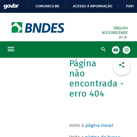
COMUNICA BR
ACESSO À INFORMAÇÃO
PARTI
ENGLISH
ACESSIBILIDADE
A+
A-
Busca
Página
não
encontrada -
erro 404
Volte à
página inicial
Visite a
página de busca