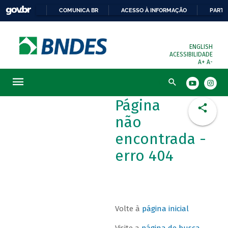
COMUNICA BR
ACESSO À INFORMAÇÃO
PARTI
ENGLISH
ACESSIBILIDADE
A+
A-
Busca
Página
não
encontrada -
erro 404
Volte à
página inicial
Visite a
página de busca