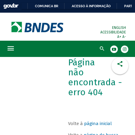
COMUNICA BR
ACESSO À INFORMAÇÃO
PARTI
ENGLISH
ACESSIBILIDADE
A+
A-
Busca
Página
não
encontrada -
erro 404
Volte à
página inicial
Visite a
página de busca