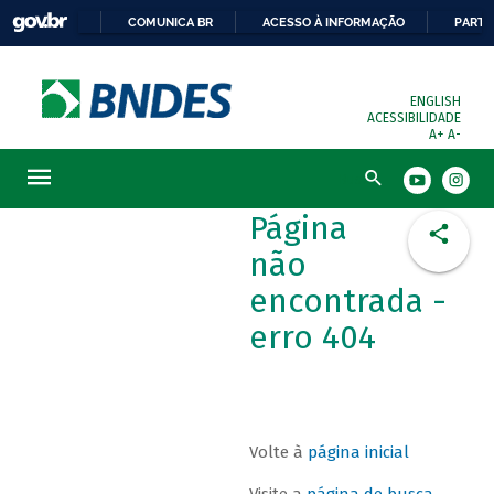
COMUNICA BR
ACESSO À INFORMAÇÃO
PARTI
ENGLISH
ACESSIBILIDADE
A+
A-
Busca
Página
não
encontrada -
erro 404
Volte à
página inicial
Visite a
página de busca