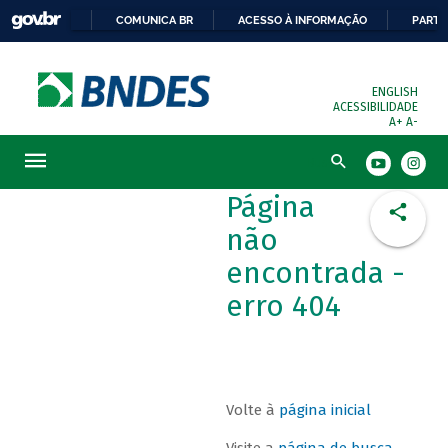
COMUNICA BR
ACESSO À INFORMAÇÃO
PARTI
ENGLISH
ACESSIBILIDADE
A+
A-
Busca
Página
não
encontrada -
erro 404
Volte à
página inicial
Visite a
página de busca