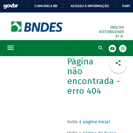
COMUNICA BR
ACESSO À INFORMAÇÃO
PARTI
ENGLISH
ACESSIBILIDADE
A+
A-
Busca
Página
não
encontrada -
erro 404
Volte à
página inicial
Visite a
página de busca