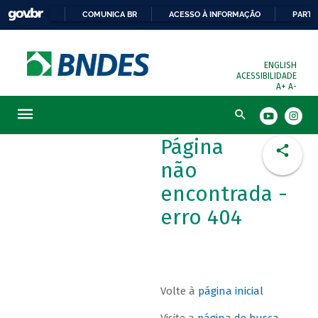
COMUNICA BR
ACESSO À INFORMAÇÃO
PARTI
ENGLISH
ACESSIBILIDADE
A+
A-
Busca
Página
não
encontrada -
erro 404
Volte à
página inicial
Visite a
página de busca