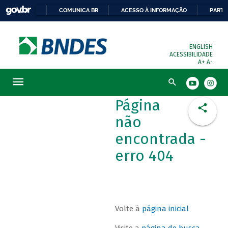
COMUNICA BR
ACESSO À INFORMAÇÃO
PARTI
ENGLISH
ACESSIBILIDADE
A+
A-
Busca
Página
não
encontrada -
erro 404
Volte à
página inicial
Visite a
página de busca