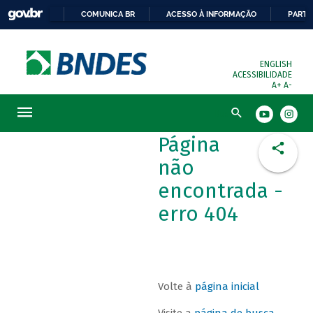
COMUNICA BR
ACESSO À INFORMAÇÃO
PARTI
ENGLISH
ACESSIBILIDADE
A+
A-
Busca
Página
não
encontrada -
erro 404
Volte à
página inicial
Visite a
página de busca