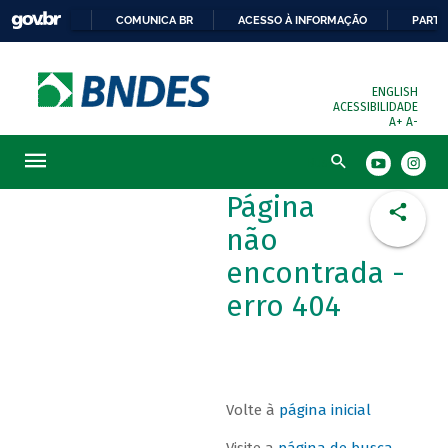
COMUNICA BR
ACESSO À INFORMAÇÃO
PARTI
ENGLISH
ACESSIBILIDADE
A+
A-
Busca
Página
não
encontrada -
erro 404
Volte à
página inicial
Visite a
página de busca