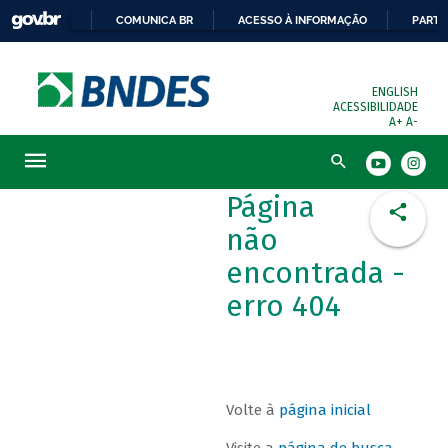
COMUNICA BR
ACESSO À INFORMAÇÃO
PARTI
ENGLISH
ACESSIBILIDADE
A+
A-
Busca
Página
não
encontrada -
erro 404
Volte à
página inicial
Visite a
página de busca