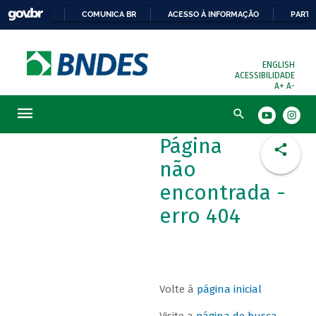
COMUNICA BR
ACESSO À INFORMAÇÃO
PARTI
ENGLISH
ACESSIBILIDADE
A+
A-
Busca
Página
não
encontrada -
erro 404
Volte à
página inicial
Visite a
página de busca