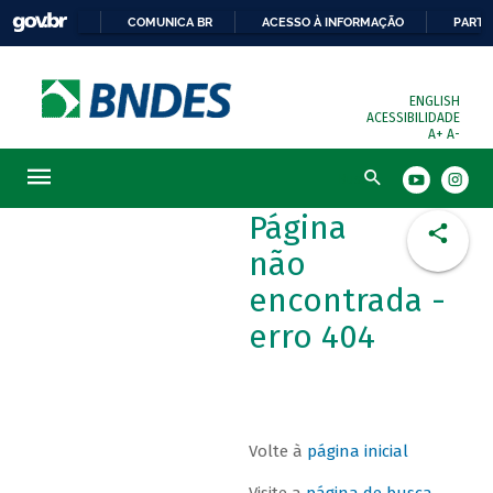
COMUNICA BR
ACESSO À INFORMAÇÃO
PARTI
ENGLISH
ACESSIBILIDADE
A+
A-
Busca
Página
não
encontrada -
erro 404
Volte à
página inicial
Visite a
página de busca