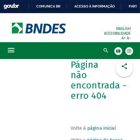
COMUNICA BR
ACESSO À INFORMAÇÃO
PARTI
ENGLISH
ACESSIBILIDADE
A+
A-
Busca
Página
não
encontrada -
erro 404
Volte à
página inicial
Visite a
página de busca