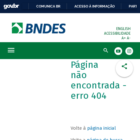
COMUNICA BR
ACESSO À INFORMAÇÃO
PARTI
ENGLISH
ACESSIBILIDADE
A+
A-
Busca
Página
não
encontrada -
erro 404
Volte à
página inicial
Visite a
página de busca