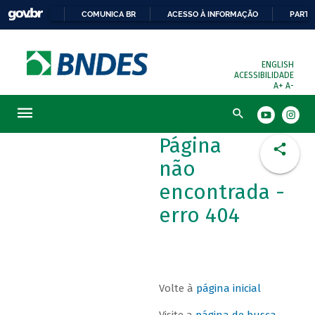
COMUNICA BR
ACESSO À INFORMAÇÃO
PARTI
ENGLISH
ACESSIBILIDADE
A+
A-
Busca
Página
não
encontrada -
erro 404
Volte à
página inicial
Visite a
página de busca