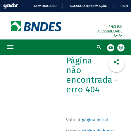
COMUNICA BR
ACESSO À INFORMAÇÃO
PARTI
ENGLISH
ACESSIBILIDADE
A+
A-
Busca
Página
não
encontrada -
erro 404
Volte à
página inicial
Visite a
página de busca