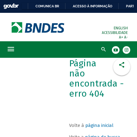
COMUNICA BR
ACESSO À INFORMAÇÃO
PARTI
ENGLISH
ACESSIBILIDADE
A+
A-
Busca
Página
não
encontrada -
erro 404
Volte à
página inicial
Visite a
página de busca