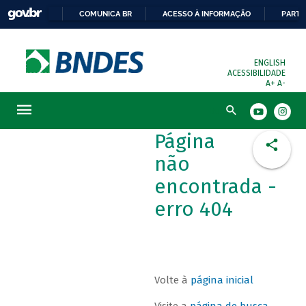
COMUNICA BR
ACESSO À INFORMAÇÃO
PARTI
ENGLISH
ACESSIBILIDADE
A+
A-
Busca
Página
não
encontrada -
erro 404
Volte à
página inicial
Visite a
página de busca