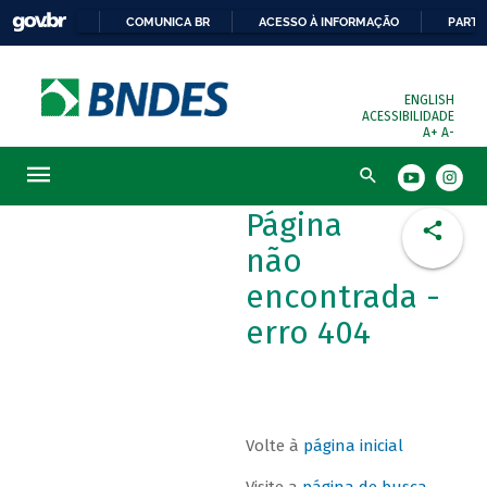
COMUNICA BR
ACESSO À INFORMAÇÃO
PARTI
ENGLISH
ACESSIBILIDADE
A+
A-
Busca
Página
não
encontrada -
erro 404
Volte à
página inicial
Visite a
página de busca