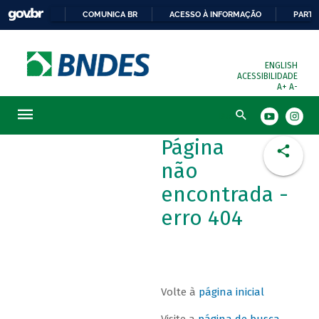
COMUNICA BR
ACESSO À INFORMAÇÃO
PARTI
ENGLISH
ACESSIBILIDADE
A+
A-
Busca
Página
não
encontrada -
erro 404
Volte à
página inicial
Visite a
página de busca