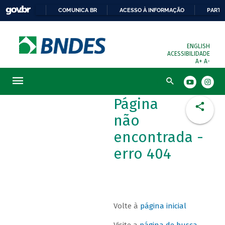
COMUNICA BR
ACESSO À INFORMAÇÃO
PARTI
ENGLISH
ACESSIBILIDADE
A+
A-
Busca
Página
não
encontrada -
erro 404
Volte à
página inicial
Visite a
página de busca