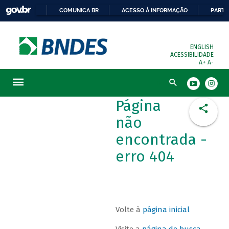
COMUNICA BR
ACESSO À INFORMAÇÃO
PARTI
ENGLISH
ACESSIBILIDADE
A+
A-
Busca
Página
não
encontrada -
erro 404
Volte à
página inicial
Visite a
página de busca