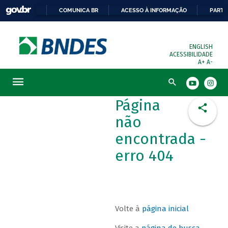
COMUNICA BR
ACESSO À INFORMAÇÃO
PARTI
ENGLISH
ACESSIBILIDADE
A+
A-
Busca
Página
não
encontrada -
erro 404
Volte à
página inicial
Visite a
página de busca