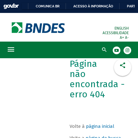
COMUNICA BR
ACESSO À INFORMAÇÃO
PARTI
ENGLISH
ACESSIBILIDADE
A+
A-
Busca
Página
não
encontrada -
erro 404
Volte à
página inicial
Visite a
página de busca