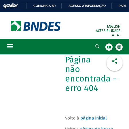
COMUNICA BR
ACESSO À INFORMAÇÃO
PARTI
ENGLISH
ACESSIBILIDADE
A+
A-
Busca
Página
não
encontrada -
erro 404
Volte à
página inicial
Visite a
página de busca