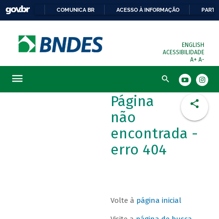
COMUNICA BR
ACESSO À INFORMAÇÃO
PARTI
ENGLISH
ACESSIBILIDADE
A+
A-
Busca
Página
não
encontrada -
erro 404
Volte à
página inicial
Visite a
página de busca