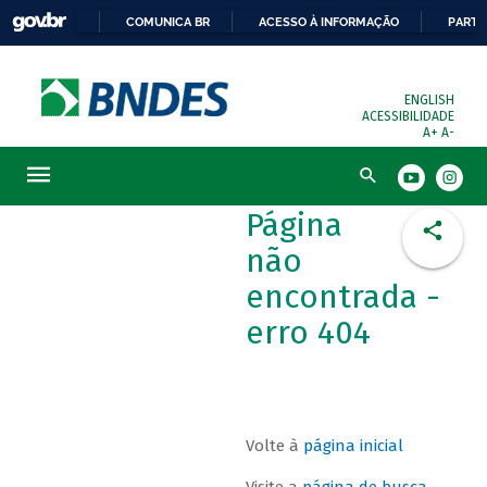
COMUNICA BR
ACESSO À INFORMAÇÃO
PARTI
ENGLISH
ACESSIBILIDADE
A+
A-
Busca
Página
não
encontrada -
erro 404
Volte à
página inicial
Visite a
página de busca