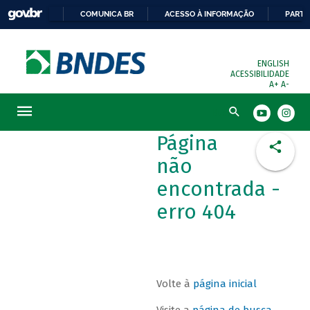
COMUNICA BR
ACESSO À INFORMAÇÃO
PARTI
ENGLISH
ACESSIBILIDADE
A+
A-
Busca
Página
não
encontrada -
erro 404
Volte à
página inicial
Visite a
página de busca