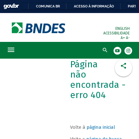
COMUNICA BR
ACESSO À INFORMAÇÃO
PARTI
ENGLISH
ACESSIBILIDADE
A+
A-
Busca
Página
não
encontrada -
erro 404
Volte à
página inicial
Visite a
página de busca