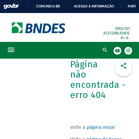
COMUNICA BR
ACESSO À INFORMAÇÃO
PARTI
ENGLISH
ACESSIBILIDADE
A+
A-
Busca
Página
não
encontrada -
erro 404
Volte à
página inicial
Visite a
página de busca