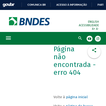
COMUNICA BR
ACESSO À INFORMAÇÃO
PARTI
ENGLISH
ACESSIBILIDADE
A+
A-
Busca
Página
não
encontrada -
erro 404
Volte à
página inicial
Visite a
página de busca