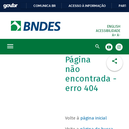
COMUNICA BR
ACESSO À INFORMAÇÃO
PARTI
ENGLISH
ACESSIBILIDADE
A+
A-
Busca
Página
não
encontrada -
erro 404
Volte à
página inicial
Visite a
página de busca